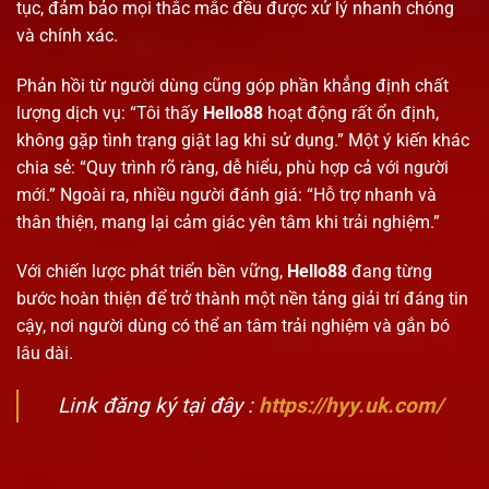
tục, đảm bảo mọi thắc mắc đều được xử lý nhanh chóng
và chính xác.
Phản hồi từ người dùng cũng góp phần khẳng định chất
lượng dịch vụ: “Tôi thấy
Hello88
hoạt động rất ổn định,
không gặp tình trạng giật lag khi sử dụng.” Một ý kiến khác
chia sẻ: “Quy trình rõ ràng, dễ hiểu, phù hợp cả với người
mới.” Ngoài ra, nhiều người đánh giá: “Hỗ trợ nhanh và
thân thiện, mang lại cảm giác yên tâm khi trải nghiệm.”
Với chiến lược phát triển bền vững,
Hello88
đang từng
bước hoàn thiện để trở thành một nền tảng giải trí đáng tin
cậy, nơi người dùng có thể an tâm trải nghiệm và gắn bó
lâu dài.
Link đăng ký tại đây :
https://hyy.uk.com/