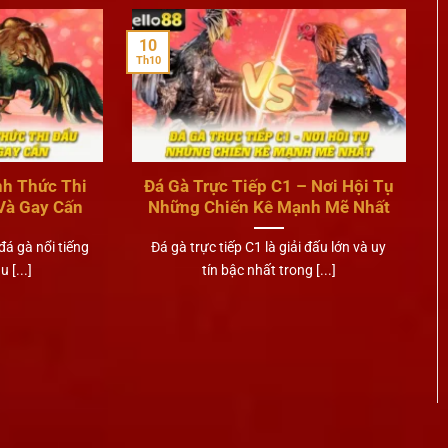
10
Th10
nh Thức Thi
Đá Gà Trực Tiếp C1 – Nơi Hội Tụ
Và Gay Cấn
Những Chiến Kê Mạnh Mẽ Nhất
đá gà nổi tiếng
Đá gà trực tiếp C1 là giải đấu lớn và uy
 [...]
tín bậc nhất trong [...]