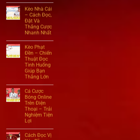
Kèo Nhà Cái
– Cách Đọc,
Đặt Và
Thắng Cược
Nhanh Nhất
Kèo Phạt
Đền – Chiến
Thuật Đọc
Tình Huống
Giúp Bạn
Thắng Lớn
Cá Cược
Bóng Online
Trên Điện
Thoại – Trải
Nghiệm Tiện
Lợi
Cách Đọc Vị