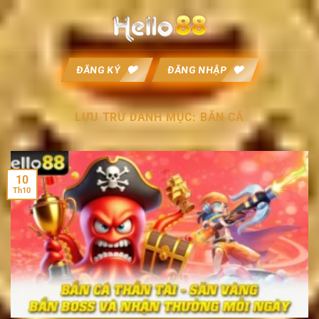
Chuyển
đến
nội
dung
ĐĂNG KÝ
ĐĂNG NHẬP
LƯU TRỮ DANH MỤC:
BẮN CÁ
10
Th10