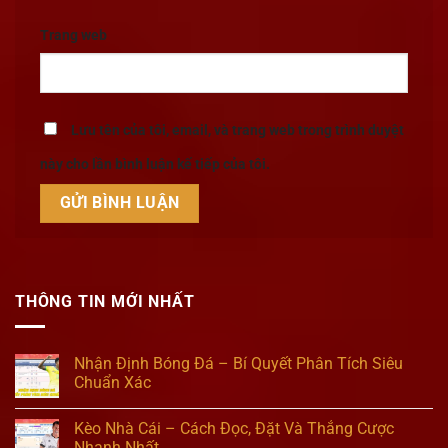
Trang web
Lưu tên của tôi, email, và trang web trong trình duyệt
này cho lần bình luận kế tiếp của tôi.
THÔNG TIN MỚI NHẤT
Nhận Định Bóng Đá – Bí Quyết Phân Tích Siêu
Chuẩn Xác
Kèo Nhà Cái – Cách Đọc, Đặt Và Thắng Cược
Nhanh Nhất