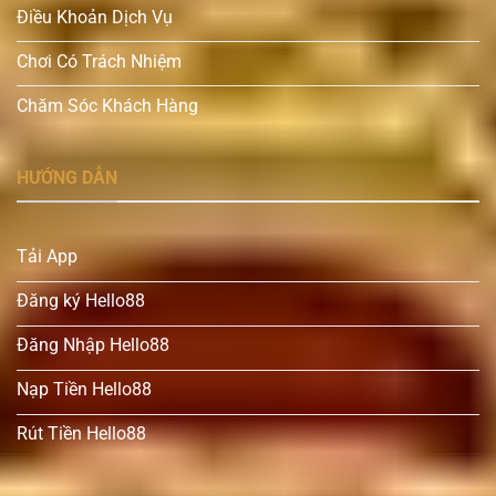
Điều Khoản Dịch Vụ
Chơi Có Trách Nhiệm
Chăm Sóc Khách Hàng
HƯỚNG DẪN
Tải App
Đăng ký Hello88
Đăng Nhập Hello88
Nạp Tiền Hello88
Rút Tiền Hello88