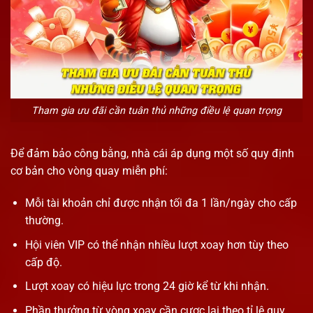
Tham gia ưu đãi cần tuân thủ những điều lệ quan trọng
Để đảm bảo công bằng, nhà cái áp dụng một số quy định
cơ bản cho vòng quay miễn phí:
Mỗi tài khoản chỉ được nhận tối đa 1 lần/ngày cho cấp
thường.
Hội viên VIP có thể nhận nhiều lượt xoay hơn tùy theo
cấp độ.
Lượt xoay có hiệu lực trong 24 giờ kể từ khi nhận.
Phần thưởng từ vòng xoay cần cược lại theo tỉ lệ quy