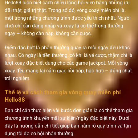
Hello88 luôn biết cách chiều lòng hội viên bằng những ưu
đãi thật, giá trị thật. Trong số đó, vòng xoay miễn phí là
một trong những chương trình được yêu thích nhất. Người
chơi chỉ cần đăng nhập và xoay là có thể trúng thưởng
ngay – không cần nạp, không cần cược.
Điểm đặc biệt là phần thưởng quay ra mỗi ngày đều khác
nhau. Có ngày là tiền thưởng, có khi là vé cược, thậm chí là
lượt xoay đặc biệt dùng cho các game jackpot. Mỗi vòng
xoay đều mang lại cảm giác hồi hộp, háo hức – đúng chất
trải nghiệm.
Thể lệ và cách tham gia vòng quay miễn phí
Hello88
Bạn chỉ cần thực hiện vài bước đơn giản là có thể tham gia
chương trình khuyến mãi sự kiện/ngày đặc biệt này. Dưới
đây là hướng dẫn chi tiết giúp bạn nắm rõ quy trình và tận
dụng tối đa cơ hội nhận thưởng.