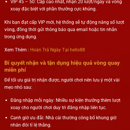
VIP 45 – 50: Cấp cao nhất, nhận 20 lượt/ngày và vòng
xoay đặc biệt với phần thưởng cực khủng.
Khi bạn đạt cấp VIP mới, hệ thống sẽ tự động nâng số lượt
vòng, đồng thời gửi thông báo qua email hoặc tin nhắn
trong ứng dụng.
Xem Thêm :
Hoàn Trả Ngày Tại hello88
Bí quyết nhận và tận dụng hiệu quả vòng quay
miễn phí
Để tối ưu giá trị nhận được, người chơi nên lưu ý một vài
mẹo nhỏ sau:
Đăng nhập mỗi ngày: Nhiều sự kiện thưởng thêm lượt
xoay cho người chơi duy trì đăng nhập liên tục.
Canh giờ ưu đãi: Nhà cái thường công bố khung giờ
nhân đôi tỉ lệ thắng.